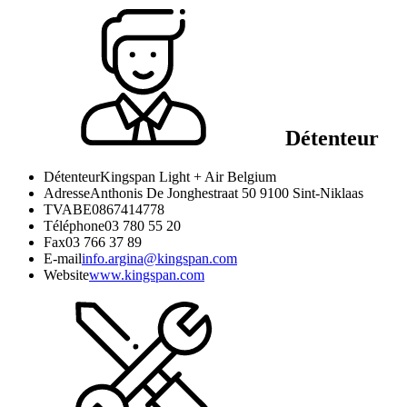
Détenteur
Détenteur
Kingspan Light + Air Belgium
Adresse
Anthonis De Jonghestraat 50 9100 Sint-Niklaas
TVA
BE0867414778
Téléphone
03 780 55 20
Fax
03 766 37 89
E-mail
info.argina@kingspan.com
Website
www.kingspan.com